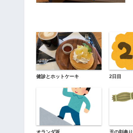
健診とホットケーキ
2日目
オランダ坂
丑の刻参り