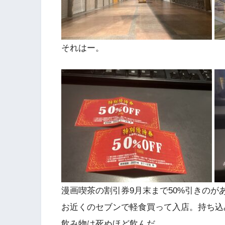
それはー。
漫画喫茶の割引券9月末まで50%引きのが
お近くのセブンで軽食買って入店。持ち込
飲み物は死ぬほど飲んだ。