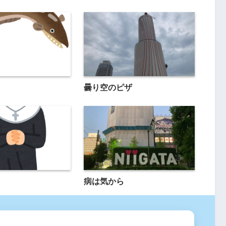
曇り空のピザ
病は気から