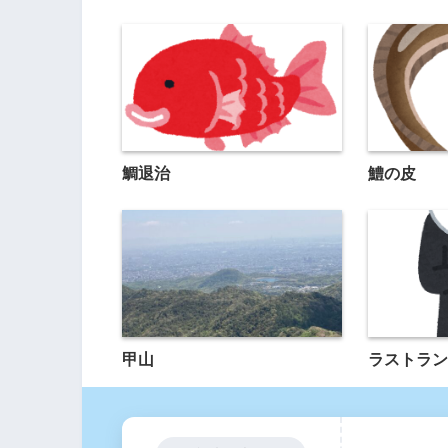
鯛退治
鱧の皮
甲山
ラストラン