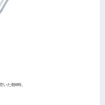
空いた朝6時。