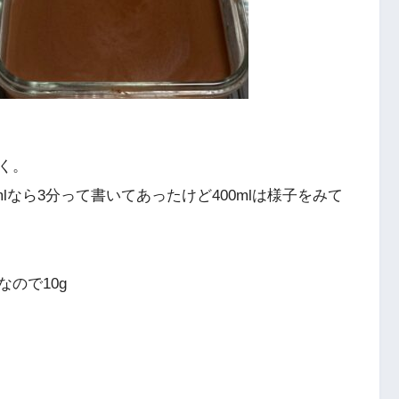
く。
lなら3分って書いてあったけど400mlは様子をみて
ので10g