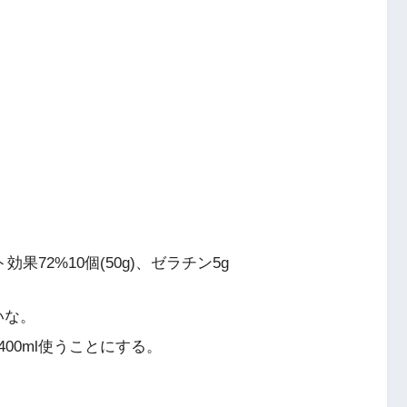
果72%10個(50g)、ゼラチン5g
いな。
00ml使うことにする。