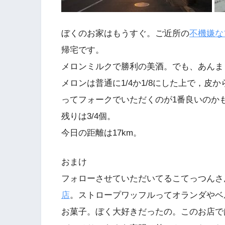
ぼくのお家はもうすぐ。ご近所の
不機嫌な
帰宅です。
メロンミルクで勝利の美酒。でも、あんま
メロンは普通に1/4か1/8にした上で，
ってフォークでいただくのが1番良いのか
残りは3/4個。
今日の距離は17km。
おまけ
フォローさせていただいてるこてっつんさ
店
。ストロープワッフルってオランダやベ
お菓子。ぼく大好きだったの。このお店で