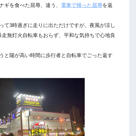
ナギを食べた屈辱、違う、
電車で帰った屈辱
を返
って3時過ぎに走りに出ただけですが。夜風が涼し
暴走無灯火自転車もおらず、平和な気持ちで心地良
うと陽が高い時間に歩行者と自転車でごった返す