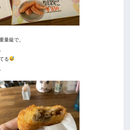
重量級で。
。
てる
。