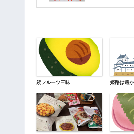
続フルーツ三昧
姫路は遠か