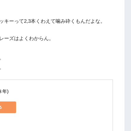
ッキーって2,3本くわえて噛み砕くもんだよな。
レーズはよくわからん。
。
。
８年)
る