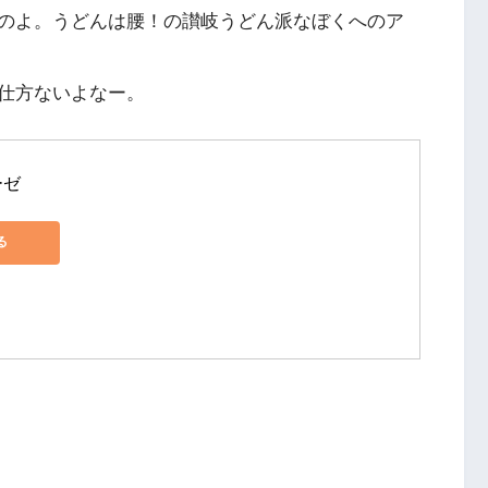
のよ。うどんは腰！の讃岐うどん派なぼくへのア
仕方ないよなー。
ーゼ
る