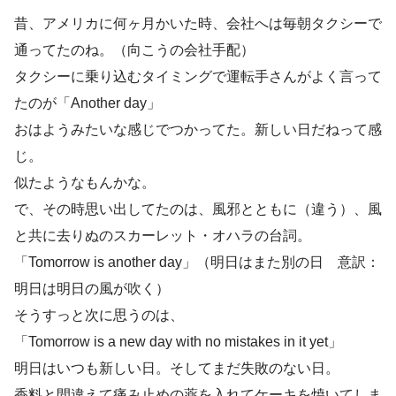
昔、アメリカに何ヶ月かいた時、会社へは毎朝タクシーで
通ってたのね。（向こうの会社手配）
タクシーに乗り込むタイミングで運転手さんがよく言って
たのが「Another day」
おはようみたいな感じでつかってた。新しい日だねって感
じ。
似たようなもんかな。
で、その時思い出してたのは、風邪とともに（違う）、風
と共に去りぬのスカーレット・オハラの台詞。
「Tomorrow is another day」（明日はまた別の日 意訳：
明日は明日の風が吹く）
そうすっと次に思うのは、
「Tomorrow is a new day with no mistakes in it yet」
明日はいつも新しい日。そしてまだ失敗のない日。
香料と間違えて痛み止めの薬を入れてケーキを焼いてしま