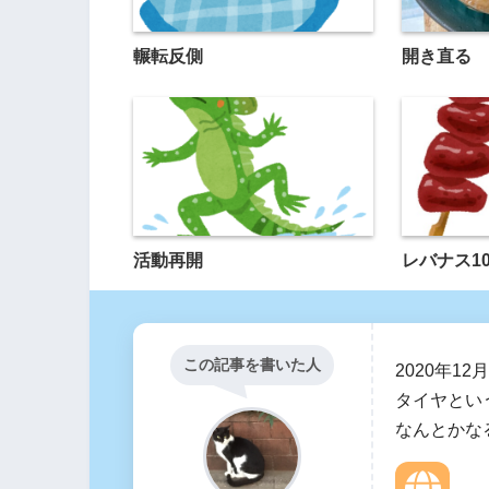
輾転反側
開き直る
活動再開
レバナス1
この記事を書いた人
2020年1
タイヤとい
なんとかな