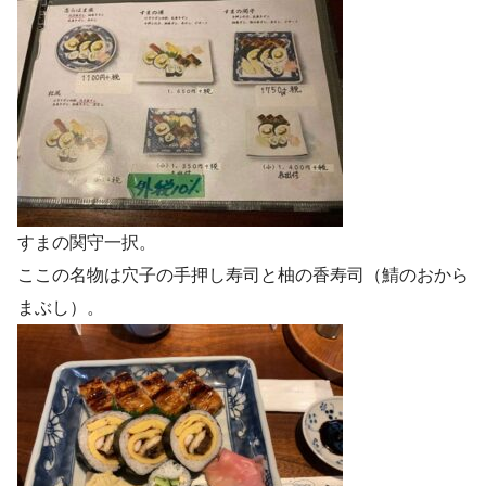
すまの関守一択。
ここの名物は穴子の手押し寿司と柚の香寿司（鯖のおから
まぶし）。