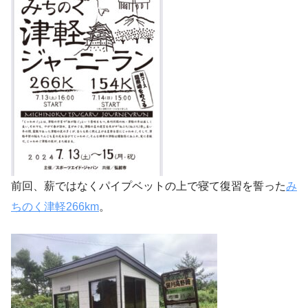
前回、薪ではなくパイプベットの上で寝て復習を誓った
み
ちのく津軽266km
。