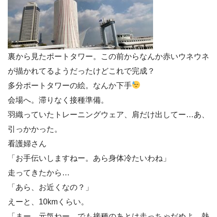
裏から見たポートタワー。この前からなんか赤いウネウネ
が描かれてるようだったけどこれで完成？
多分ポートタワーの絵。なんか下手
会場へ。滞りなく接種準備。
羽織っていたトレーニングウェア、肩だけ出してー…あ、
引っかかった。
看護婦さん
「お手伝いしますねー。あら身体冷たいわね」
走ってきたから…
「あら、お近くなの？」
えーと、10kmくらい。
「まー、元気ねー。でも接種のあとは走っちゃだめよ。熱