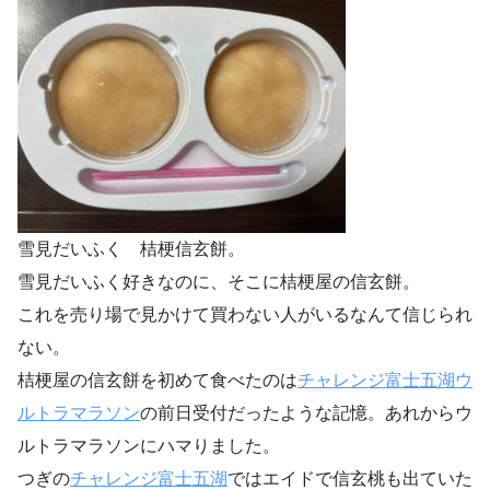
雪見だいふく 桔梗信玄餅。
雪見だいふく好きなのに、そこに桔梗屋の信玄餅。
これを売り場で見かけて買わない人がいるなんて信じられ
ない。
桔梗屋の信玄餅を初めて食べたのは
チャレンジ富士五湖ウ
ルトラマラソン
の前日受付だったような記憶。あれからウ
ルトラマラソンにハマりました。
つぎの
チャレンジ富士五湖
ではエイドで信玄桃も出ていた