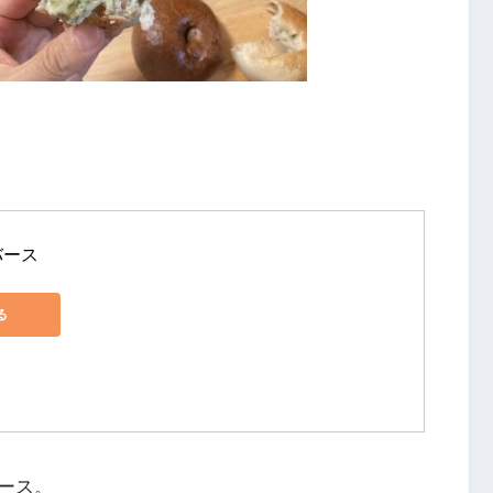
バース
る
ース。