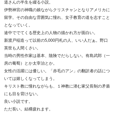
道さんの半生を綴る小説。
伊勢神宮の神職の娘ながらクリスチャンとなりアメリカに
留学。その自由な雰囲気に憧れ、女子教育の道を志すこと
となっていく。
途中ででてくる歴史上の人物の描かれ方が面白い。
新渡戸稲造って以前の5,000円札の人、いい人だぁ。野口
英世も人間くさい。
当時の男性作家は基本、陰険でだらしない。有島武郎（一
房の葡萄）とか太宰治とか。
女性の活躍には優しい。「赤毛のアン」の翻訳者の話につ
いては嬉しくなってしまう。
キリスト教に憧れながらも、１神教に潜む家父長制の矛盾
にも目を背けない。
良い小説です。
ただ長い。結構疲れます。