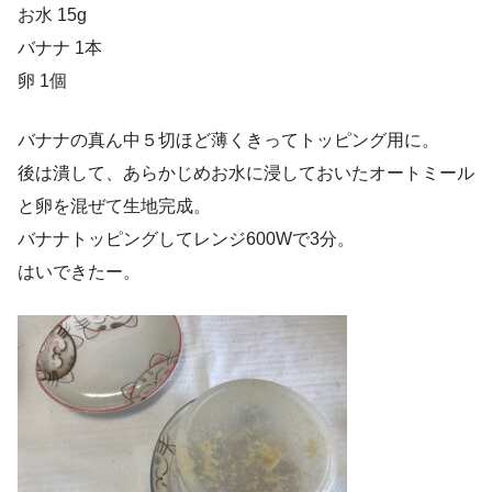
お水 15g
バナナ 1本
卵 1個
バナナの真ん中５切ほど薄くきってトッピング用に。
後は潰して、あらかじめお水に浸しておいたオートミール
と卵を混ぜて生地完成。
バナナトッピングしてレンジ600Wで3分。
はいできたー。