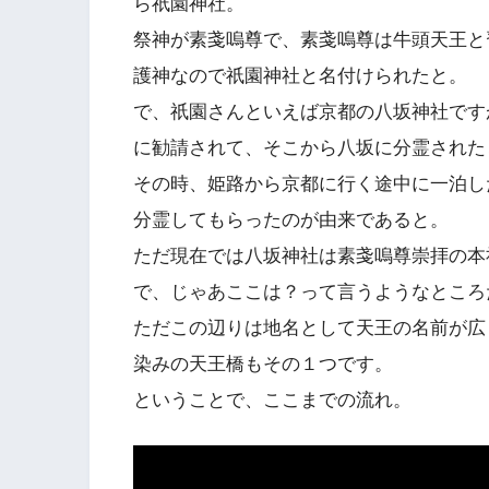
ら祇園神社。
祭神が素戔嗚尊で、素戔嗚尊は牛頭天王と
護神なので祇園神社と名付けられたと。
で、祇園さんといえば京都の八坂神社です
に勧請されて、そこから八坂に分霊された
その時、姫路から京都に行く途中に一泊し
分霊してもらったのが由来であると。
ただ現在では八坂神社は素戔嗚尊崇拝の本
で、じゃあここは？って言うようなところ
ただこの辺りは地名として天王の名前が広
染みの天王橋もその１つです。
ということで、ここまでの流れ。