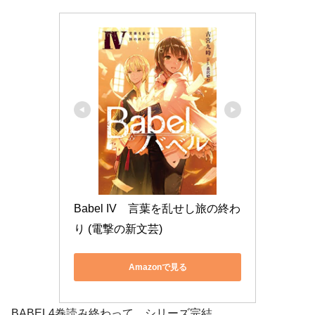
Babel IV　言葉を乱せし旅の終わ
り (電撃の新文芸)
Amazonで見る
BABEL4巻読み終わって、シリーズ完結。