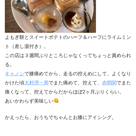
よもぎ餅とスイートポテトのハーフ＆ハーフにライムミン
ト（差し湯付き）。
この店は３週間ぶりところじゃなくってちょっと責められ
る。
キャノン
で膝痛めてから、走るの控えめにして、よくなり
かけた頃
大村湾一周
でまた痛めて、控えて、
赤間関
でまた
痛くなって、控えてからだからほぼ2ヶ月ぶりくらい。
あいかわらず美味しい
かえったら、おうちでちゃんとお膝にアイシング。