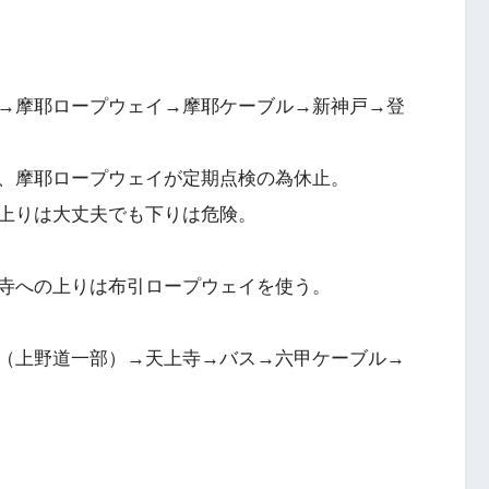
→摩耶ロープウェイ→摩耶ケーブル→新神戸→登
、摩耶ロープウェイが定期点検の為休止。
上りは大丈夫でも下りは危険。
寺への上りは布引ロープウェイを使う。
（上野道一部）→天上寺→バス→六甲ケーブル→