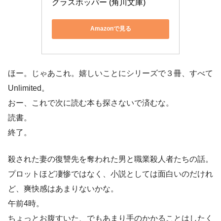
グラスホッパー (角川文庫)
Amazonで見る
ほー。じゃあこれ。嬉しいことにシリーズで３冊、すべて
Unlimited。
おー、これで次に読む本も探さないで済むな。
読書。
終了。
殺された妻の復讐先を奪われた男と職業殺人者たちの話。
プロットほど凄惨ではなく、小説としては面白いのだけれ
ど、爽快感はあまりないかな。
午前4時。
ちょっとお腹すいた、でもあまり手のかかることはしたく