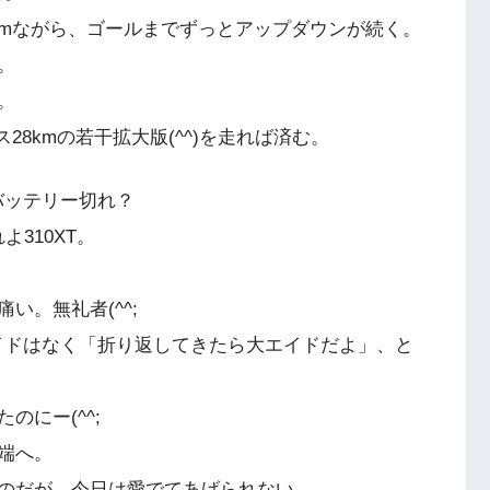
00mながら、ゴールまでずっとアップダウンが続く。
。
。
ス28kmの若干拡大版(^^)を走れば済む。
バッテリー切れ？
310XT。
い。無礼者(^^;
エイドはなく「折り返してきたら大エイドだよ」、と
にー(^^;
端へ。
のだが、今日は愛でてあげられない。