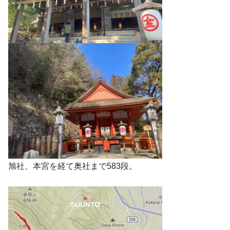
旭社、本宮を経て奥社まで583段。