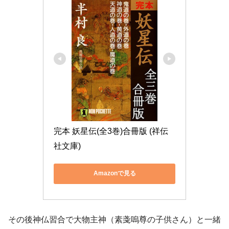
完本 妖星伝(全3巻)合冊版 (祥伝
社文庫)
Amazonで見る
その後神仏習合で大物主神（素戔嗚尊の子供さん）と一緒