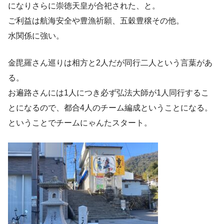
になりさらに崇徳天皇が合祀された、と。
ご利益は航海安全や豊漁祈願、五穀豊穣その他。
水関係に強い。
金毘羅さん巡りは相方と2人だが同行二人という言葉があ
る。
お遍路さんには1人につき必ず弘法大師が1人同行するこ
とになるので、都合4人のチーム編成ということになる。
ということでチームにゃんたスタート。