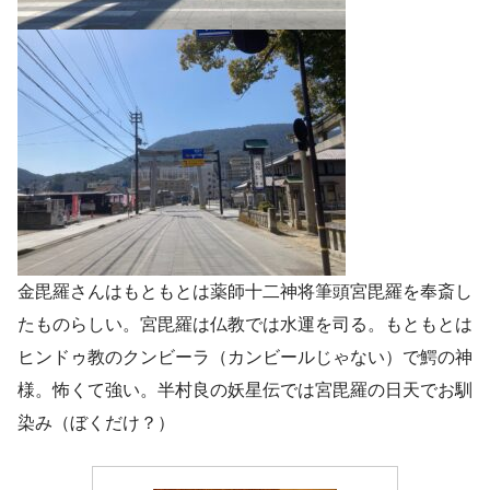
金毘羅さんはもともとは薬師十二神将筆頭宮毘羅を奉斎し
たものらしい。宮毘羅は仏教では水運を司る。もともとは
ヒンドゥ教のクンビーラ（カンビールじゃない）で鰐の神
様。怖くて強い。半村良の妖星伝では宮毘羅の日天でお馴
染み（ぼくだけ？）