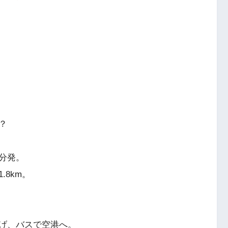
？
分発。
8km。
げ、バスで空港へ。